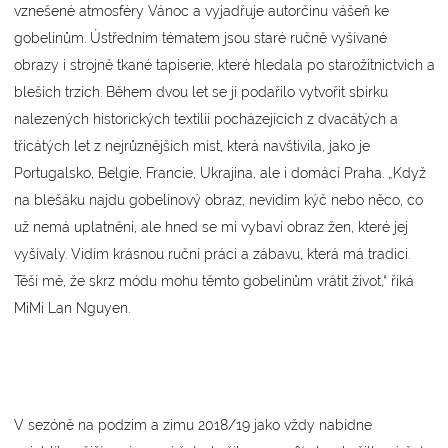
vznešené atmosféry Vánoc a vyjadřuje autorčinu vášeň ke
gobelínům. Ústředním tématem jsou staré ručně vyšívané
obrazy i strojně tkané tapiserie, které hledala po starožitnictvích a
bleších trzích. Během dvou let se jí podařilo vytvořit sbírku
nalezených historických textilií pocházejících z dvacátých a
třicátých let z nejrůznějších míst, která navštívila, jako je
Portugalsko, Belgie, Francie, Ukrajina, ale i domácí Praha. „Když
na blešáku najdu gobelínový obraz, nevidím kýč nebo něco, co
už nemá uplatnění, ale hned se mi vybaví obraz žen, které jej
vyšívaly. Vidím krásnou ruční práci a zábavu, která má tradici.
Těší mě, že skrz módu mohu těmto gobelínům vrátit život,“ říká
MiMi Lan Nguyen.
V sezóně na podzim a zimu 2018/19 jako vždy nabídne