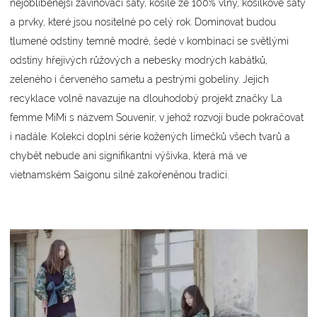
nejoblíbenější zavinovací šaty, košile ze 100% vlny, košilkové šaty
a prvky, které jsou nositelné po celý rok. Dominovat budou
tlumené odstíny temně modré, šedé v kombinaci se světlými
odstíny hřejivých růžových a nebesky modrých kabátků,
zeleného i červeného sametu a pestrými gobelíny. Jejich
recyklace volně navazuje na dlouhodobý projekt značky La
femme MiMi s názvem Souvenir, v jehož rozvoji bude pokračovat
i nadále. Kolekci doplní série kožených límečků všech tvarů a
chybět nebude ani signifikantní výšivka, která má ve
vietnamském Saigonu silně zakořeněnou tradici.