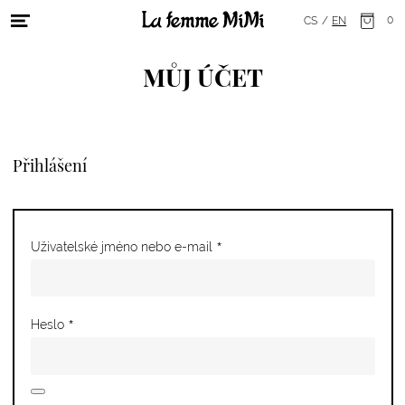
Hlavní menu
0
CS
EN
MŮJ ÚČET
Přihlášení
*
Povinné
Uživatelské jméno nebo e-mail
*
Povinné
Heslo