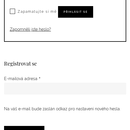
Zapamatujte si mě
PŘIHLÁSIT SE
Zapomněli jste heslo?
Registrovat se
*
Povinné
E-mailová adresa
Na váš e-mail bude zaslán odkaz pro nastavení nového hesla.