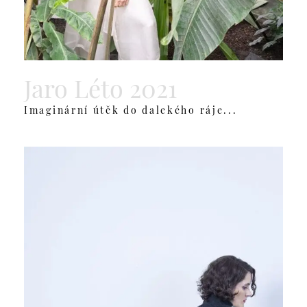
Jaro Léto 2021
Imaginární útěk do dalekého ráje...