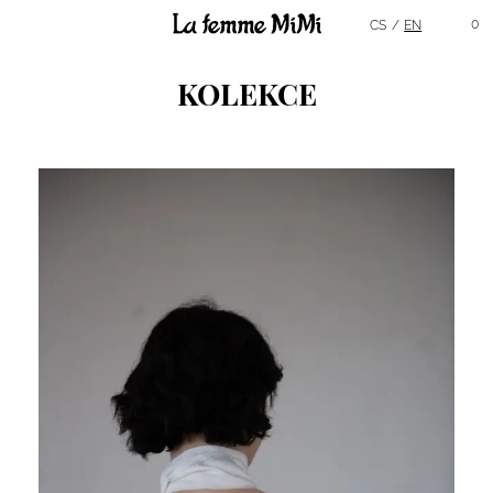
Hlavní menu
0
CS
EN
KOLEKCE