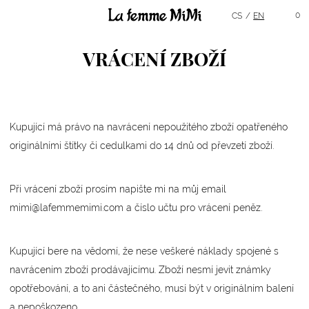
Hlavní menu
0
CS
EN
VRÁCENÍ ZBOŽÍ
Kupující má právo na navrácení nepoužitého zboží opatřeného
originálními štítky či cedulkami do 14 dnů od převzetí zboží.
Při vrácení zboží prosím napište mi na můj email
mimi@lafemmemimi.com a číslo učtu pro vrácení peněz.
Kupující bere na vědomí, že nese veškeré náklady spojené s
navrácením zboží prodávajícímu. Zboží nesmí jevit známky
opotřebování, a to ani částečného, musí být v originálním balení
a nepoškozeno.