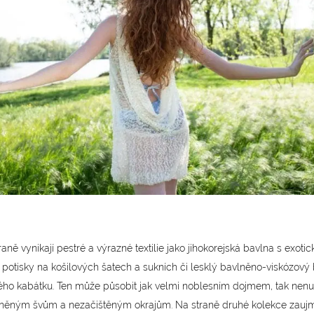
aně vynikají pestré a výrazné textilie jako jihokorejská bavlna s exoti
 potisky na košilových šatech a sukních či lesklý bavlněno-viskózový 
ho kabátku. Ten může působit jak velmi noblesním dojmem, tak nenu
zněným švům a nezačištěným okrajům. Na straně druhé kolekce zauj