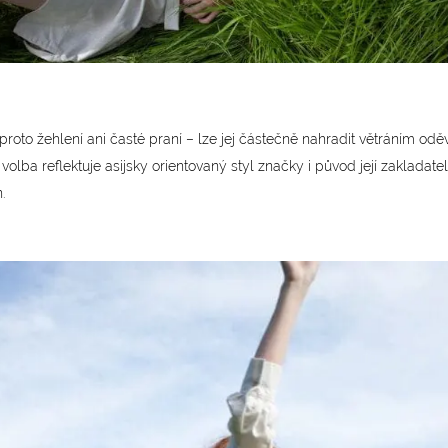
roto žehlení ani časté praní – lze jej částečně nahradit větráním oděv
volba reflektuje asijsky orientovaný styl značky i původ její zakladate
.