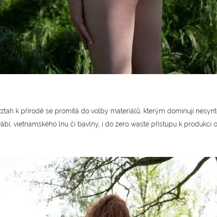
ztah k přírodě se promítá do volby materiálů, kterým dominují nesynt
ábí, vietnamského lnu či bavlny, i do zero waste přístupu k produkci 