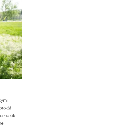
ckými
brokát
ceně šik
me