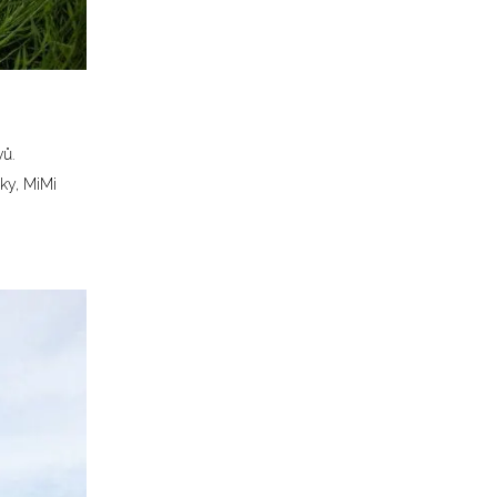
ů.
lky, MiMi