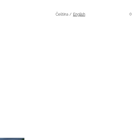
Hledání
Účet
0
Čeština
English