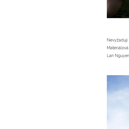
Nevyžadují p
Materiálová 
Lan Nguyen