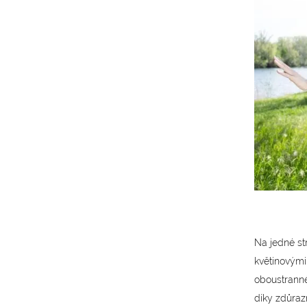
Na jedné str
květinovými
oboustranné
díky zdůra