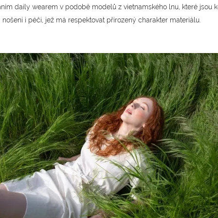
m daily wearem v podobě modelů z vietnamského lnu, které jsou ko
nošení i péči, jež má respektovat přirozený charakter materiálu.