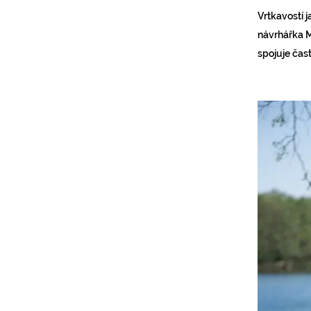
Vrtkavostí j
návrhářka M
spojuje čast