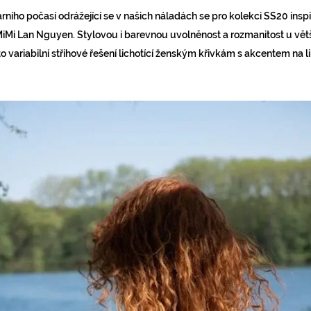
arního počasí odrážející se v našich náladách se pro kolekci SS20 insp
iMi Lan Nguyen. Stylovou i barevnou uvolněnost a rozmanitost u vě
o variabilní střihové řešení lichotící ženským křivkám s akcentem na li