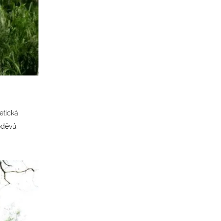
etická
oděvů.