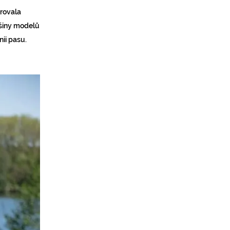
irovala
tšiny modelů
nii pasu.