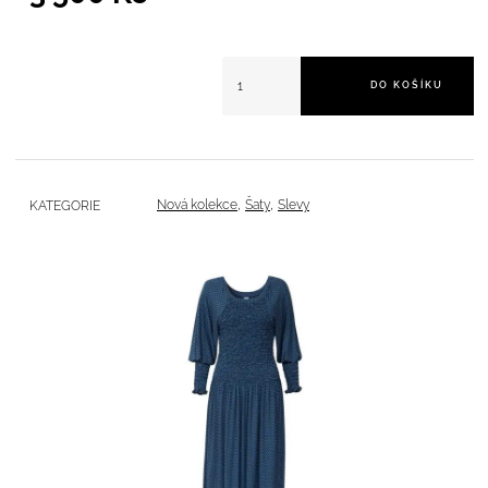
Aktuální cena je: 3 500 Kč.
Šaty s puntíky množství
DO KOŠÍKU
,
,
Nová kolekce
Šaty
Slevy
KATEGORIE