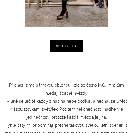
VÍCE FOTEK
Přichází zima s tmavou oblohou, kde se často kvůli mrakům
hledají špatně hvězdy.
V létě se určitě každý z nás na nebe podíval a nechal se unést
krásou stovkami světýlek. Pocitem nekonečnosti, nádhery a
jedinečnosti, protože každá hvězda je jiná.
Tyhle šaty mi připomínají přesně takovou světlou letní scenérii s