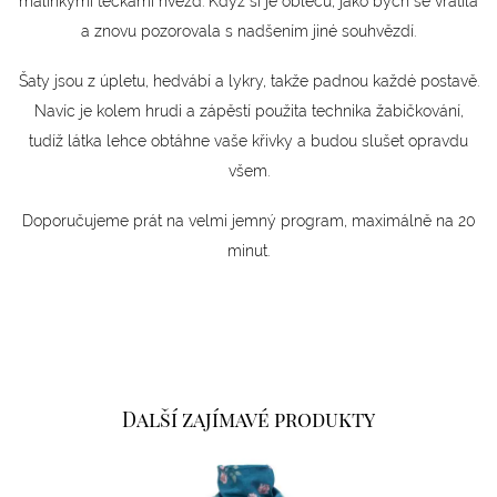
malinkými tečkami hvězd. Když si je obleču, jako bych se vrátila
a znovu pozorovala s nadšením jiné souhvězdí.
Šaty jsou z úpletu, hedvábí a lykry, takže padnou každé postavě.
Navíc je kolem hrudi a zápěstí použita technika žabičkování,
tudíž látka lehce obtáhne vaše křivky a budou slušet opravdu
všem.
Doporučujeme prát na velmi jemný program, maximálně na 20
minut.
Další zajímavé produkty