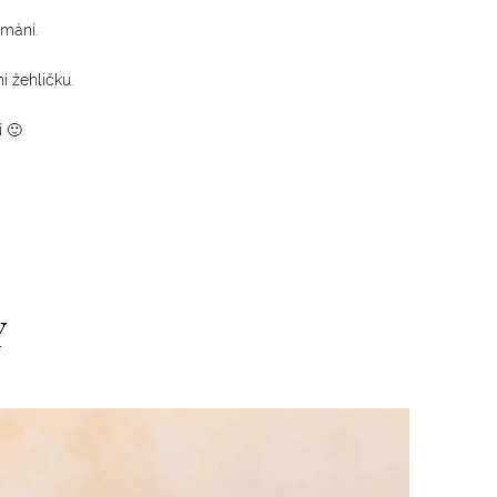
mání.
í žehličku.
í 🙂
y