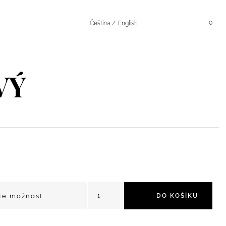
Hledání
Účet
0
Čeština
English
VÝ
Signature Fialový množství
DO KOŠÍKU