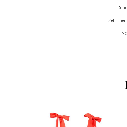
Dopo
Žehlit nem
Neb