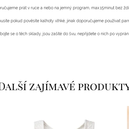
ručujeme prát v ruce a nebo na jemný program, max.15minut bez ždí
usíte pokud pověsíte kalhoty vlhké, jinak doporučujeme používat parn
ojte se o těch sklady, jsou zašité do švu, nepřijdete o nich po vyprán
Další zajímavé produkt