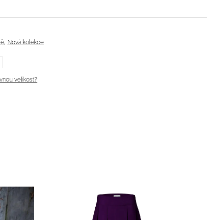
,
ně
Nová kolekce
ávnou velikost?