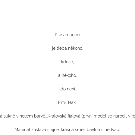
K osamocení
je třeba někoho,
kdo je,
a někoho,
kdo není…
Emil Hakl
á sukně v novém barvě….Královská fialová (první model se narodil v ro
Materiál zůstavá stejné, krásná směs bavlna s hedvábí.