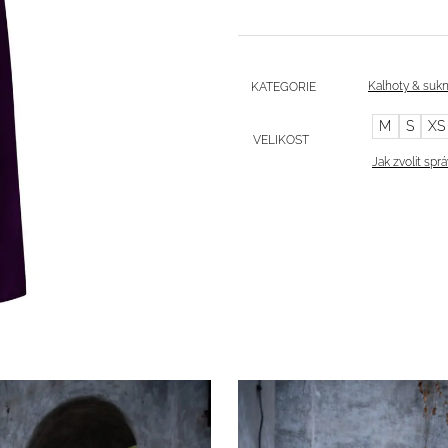
Kalhoty & suk
KATEGORIE
M
S
XS
VELIKOST
Jak zvolit spr