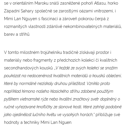
se v orientálním Maroku snáší zasněžené pohoří Atlasu, horko
Západní Sahary společně se zarostlými oázami vnitrozemí, i
Mimi Lan Nguyen s fascinací a zároveň pokorou čerpá z
rozmanitých vlastností zdánlivě nekombinovatelných materiálů,
barev a střihů.
V tomto milostném trojúhelníku tradičně získávají prostor i
materiály nebo fragmenty z předchozích kolekcí či kvalitních
secondhandových kousků.
„V každé ze svých kolekcí se snažím
poukázat na nedoceněnost kvalitních materiálů a kousků oblečení,
které by normálně nezískaly druhou příležitost. Vzniklo proto
například kimono našeho klasického střihu zdobené použitým
pytlíkem vietnamské rýže nebo kvalitní značkový svetr doplněný o
ručně vyřezávané knoflíčky ze slonové kosti, které zahřejí podobně
jako ojedinělost lučního květu ve vysokých horách,“
přibližuje své
hodnoty a techniky Mimi Lan Nguen.