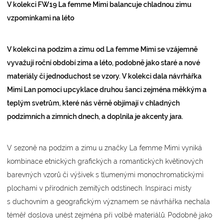
V kolekci FW19 La femme Mimi balancuje chladnou zimu
vzpomínkami na léto
V kolekci na podzim a zimu od La femme Mimi se vzájemně
vyvažují roční období zima a léto, podobně jako staré a nové
materiály či jednoduchost se vzory. V kolekci dala návrhářka
Mimi Lan pomocí upcyklace druhou šanci zejména měkkým a
teplým svetrům, které nás věrně objímají v chladných
podzimních a zimních dnech, a doplnila je akcenty jara.
V sezoně na podzim a zimu u značky La femme Mimi vyniká
kombinace etnických grafických a romantických květinových
barevných vzorů či výšivek s tlumenými monochromatickými
plochami v přírodních zemitých odstínech. Inspirací místy
s duchovním a geografickým významem se návrhářka nechala
téměř doslova unést zejména při volbě materiálů. Podobně jako