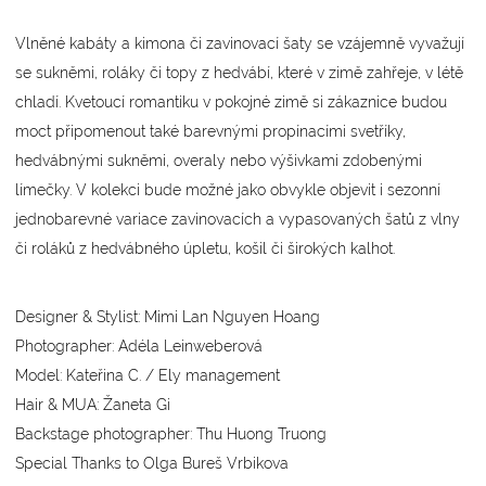
Vlněné kabáty a kimona či zavinovací šaty se vzájemně vyvažují
se sukněmi, roláky či topy z hedvábí, které v zimě zahřeje, v létě
chladí. Kvetoucí romantiku v pokojné zimě si zákaznice budou
moct připomenout také barevnými propínacími svetříky,
hedvábnými sukněmi, overaly nebo výšivkami zdobenými
límečky. V kolekci bude možné jako obvykle objevit i sezonní
jednobarevné variace zavinovacích a vypasovaných šatů z vlny
či roláků z hedvábného úpletu, košil či širokých kalhot.
Designer & Stylist: Mimi Lan Nguyen Hoang
Photographer: Adéla Leinweberová
Model: Kateřina C. / Ely management
Hair & MUA: Žaneta Gi
Backstage photographer: Thu Huong Truong
Special Thanks to Olga Bureš Vrbikova