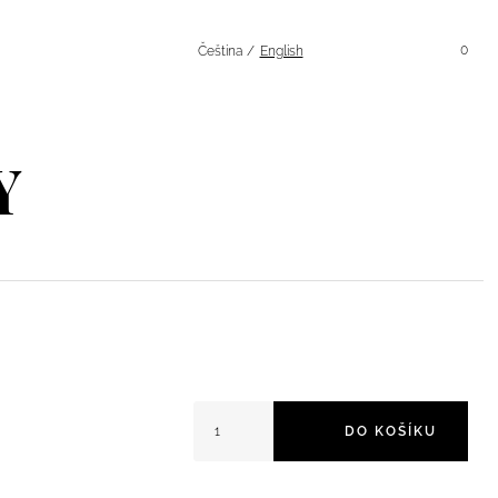
Hledání
Účet
0
Čeština
English
Y
Ivory Letní Šaty množství
DO KOŠÍKU