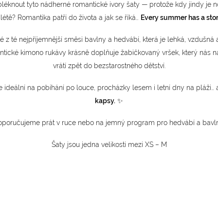
léknout tyto nádherné romantické ivory šaty — protože kdy jindy je n
 létě? Romantika patří do života a jak se říká…
Every summer has a stor
té z té nejpříjemnější směsi bavlny a hedvábí, která je lehká, vzdušná
ntické kimono rukávy krásně doplňuje žabičkovaný vršek, který nás na
vrátí zpět do bezstarostného dětství.
e ideální na pobíhání po louce, procházky lesem i letní dny na pláži…
kapsy.
✨
poručujeme prát v ruce nebo na jemný program pro hedvábí a bavln
Šaty jsou jedna velikosti mezi XS – M