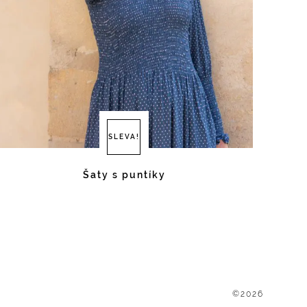
SLEVA!
Šaty s puntíky
©2026
P