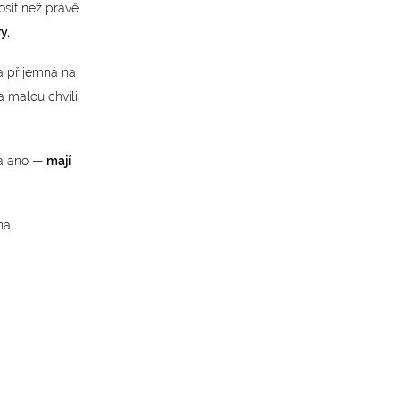
osit než právě
y.
 a příjemná na
 malou chvíli
 a ano —
mají
a.