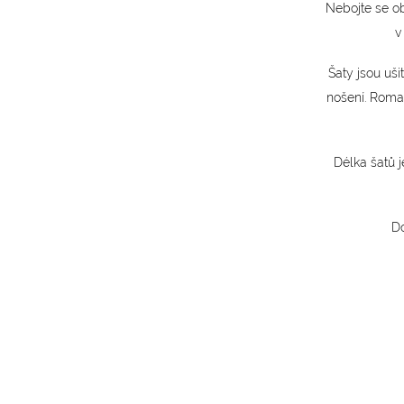
Nebojte se ob
v
Šaty jsou uši
nošení. Roma
Délka šatů j
Do