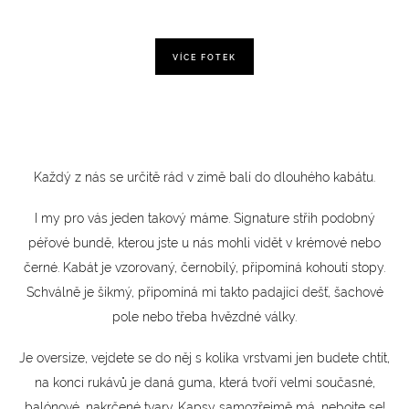
VÍCE FOTEK
Každý z nás se určitě rád v zimě balí do dlouhého kabátu.
I my pro vás jeden takový máme. Signature střih podobný
péřové bundě, kterou jste u nás mohli vidět v krémové nebo
černé. Kabát je vzorovaný, černobílý, připomíná kohoutí stopy.
Schválně je šikmý, připomíná mi takto padající dešť, šachové
pole nebo třeba hvězdné války.
Je oversize, vejdete se do něj s kolika vrstvami jen budete chtít,
na konci rukávů je daná guma, která tvoří velmi současné,
balónové, nakrčené tvary. Kapsy samozřejmě má, nebojte se!