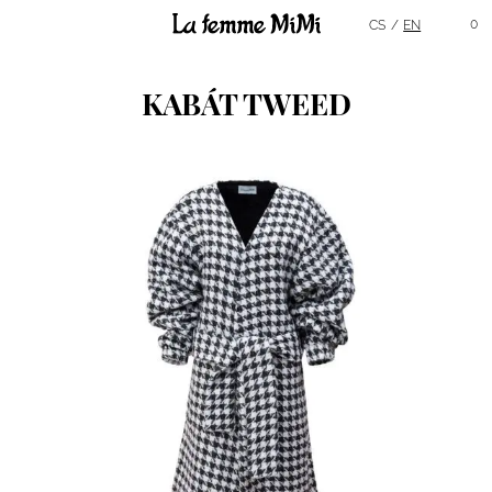
Hlavní menu
0
CS
EN
KABÁT TWEED