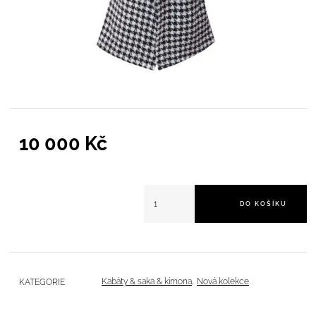
10 000
Kč
Kabát Tweed množství
DO KOŠÍKU
,
Kabáty & saka & kimona
Nová kolekce
KATEGORIE